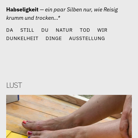
Zum
Habseligkeit
— ein paar Silben nur, wie Reisig
Inhalt
krumm und trocken…*
springen
DA
STILL
DU
NATUR
TOD
WIR
DUNKELHEIT
DINGE
AUSSTELLUNG
lust