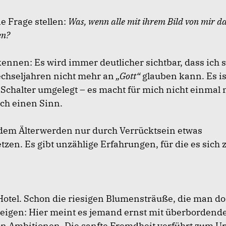
e Frage stellen:
Was, wenn alle mit ihrem Bild von mir d
en?
ennen: Es wird immer deutlicher sichtbar, dass ich 
echseljahren nicht mehr an
„Gott“
glauben kann. Es ist
Schalter umgelegt – es macht für mich nicht einmal 
ch einen Sinn.
em Älterwerden nur durch Verrücktsein etwas
zen. Es gibt unzählige Erfahrungen, für die es sich 
otel. Schon die riesigen Blumensträuße, die man dor
 zeigen: Hier meint es jemand ernst mit überbordend
en Ambitionen. Die sanfte Fremdheit verführt zum U