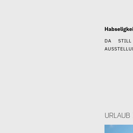
Zum
Inhalt
springen
Habseligke
DA
STILL
AUSSTELLU
urlaub 
17. August 2024