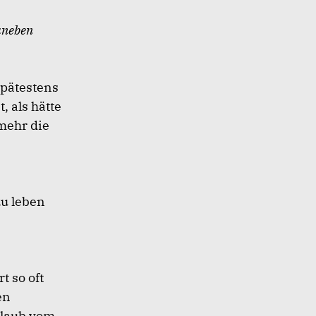
aneben
spätestens
, als hätte
mehr die
zu leben
t so oft
en
rlaub vom