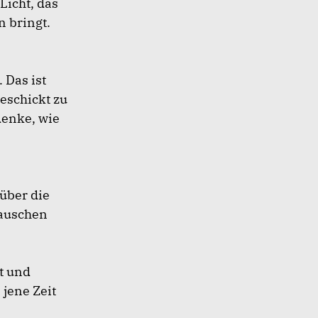
Licht, das
n bringt.
 Das ist
eschickt zu
enke, wie
über die
tauschen
t und
 jene Zeit