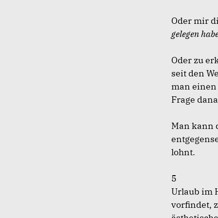
Oder mir di
gelegen hab
Oder zu erk
seit den W
man einen 
Frage dana
Man kann d
entgegenset
lohnt.
5
Urlaub im H
vorfindet,
ästhetisch