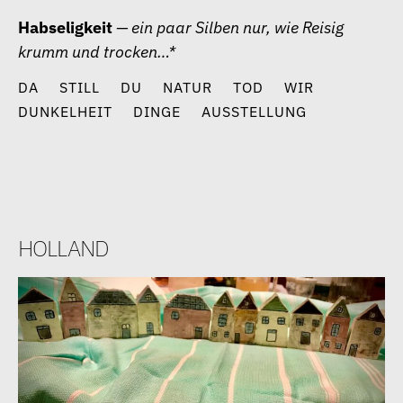
Zum
Habseligkeit
— ein paar Silben nur, wie Reisig
Inhalt
krumm und trocken…*
springen
DA
STILL
DU
NATUR
TOD
WIR
DUNKELHEIT
DINGE
AUSSTELLUNG
holland