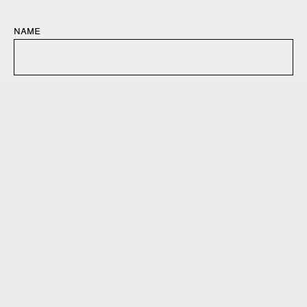
name
e-mail-adresse
website