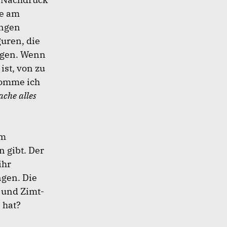
te am
ungen
guren, die
ngen. Wenn
st, von zu
komme ich
ache alles
em
n gibt. Der
ihr
ngen. Die
 und Zimt-
 hat?