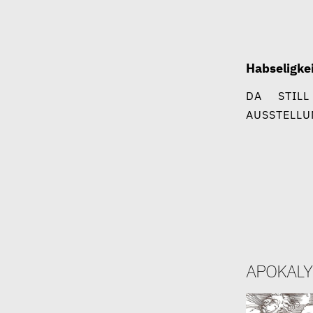
Zum
Inhalt
springen
Habseligke
DA
STILL
AUSSTELLU
apokaly
25. August 2020