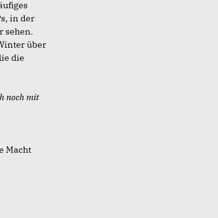
äufiges
s, in der
r sehen.
Winter über
ie die
ch noch mit
ie Macht