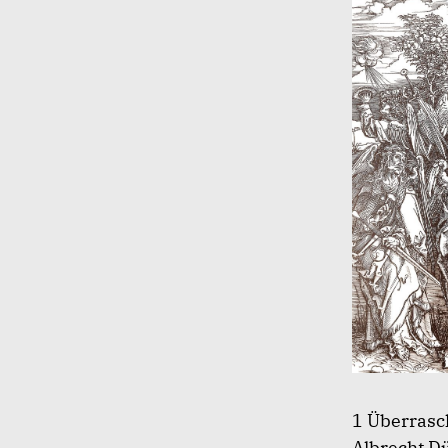
1 Überrasc
Albrecht D