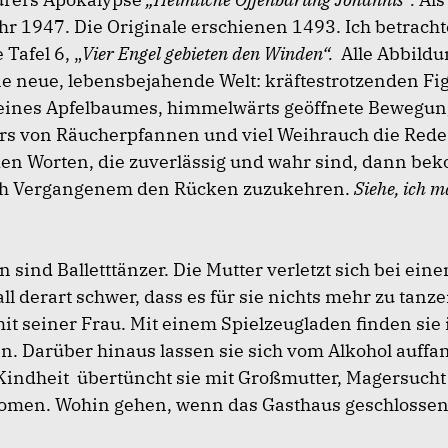
hr 1947. Die Originale erschienen 1493. Ich betrach
 Tafel 6, „
Vier Engel gebieten den Winden“.
Alle Abbild
ne neue, lebensbejahende Welt: kräftestrotzenden Fi
 eines Apfelbaumes, himmelwärts geöffnete Bewegu
rs von Räucherpfannen und viel Weihrauch die Rede i
en Worten, die zuverlässig und wahr sind, dann be
ch Vergangenem den Rücken zuzukehren.
Siehe, ich m
rn sind Balletttänzer. Die Mutter verletzt sich bei ein
ll derart schwer, dass es für sie nichts mehr zu tanze
 mit seiner Frau. Mit einem Spielzeugladen finden sie 
 Darüber hinaus lassen sie sich vom Alkohol auffa
Kindheit übertüncht sie mit Großmutter, Magersucht
men. Wohin gehen, wenn das Gasthaus geschlossen