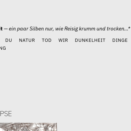
it
— ein paar Silben nur, wie Reisig krumm und trocken…*
DU
NATUR
TOD
WIR
DUNKELHEIT
DINGE
NG
pse