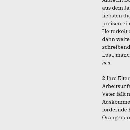
aus dem Ja
liebsten die
preisen ei
Heiterkeit
dann weite
schreibend
Lust, man
neu.
2 Ihre Elte
Arbeitsunfa
Vater fällt
Auskommen.
fordernde 
Orangenaro