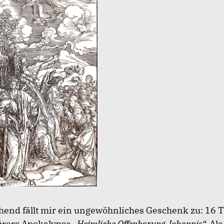
hend fällt mir ein ungewöhnliches Geschenk zu: 16 T
ürers Apokalypse
„Heimliche Offenbarung Johannis“.
Als