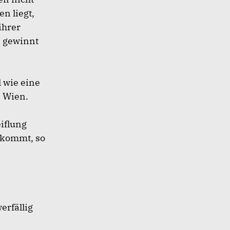
n liegt,
ihrer
n gewinnt
l wie eine
n Wien.
iflung
s kommt, so
erfällig