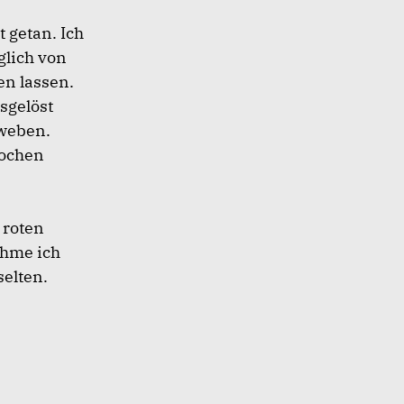
t getan. Ich
glich von
en lassen.
sgelöst
hweben.
nochen
 roten
ehme ich
selten.