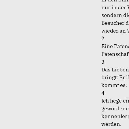
nur in der
sondern di
Besucher di
wieder an 
2
Eine Patens
Patenschaft
3
Das Lieben
bringt: Er 
kommt es.
4
Ich hege e
gewordenen
kennenlern
werden.