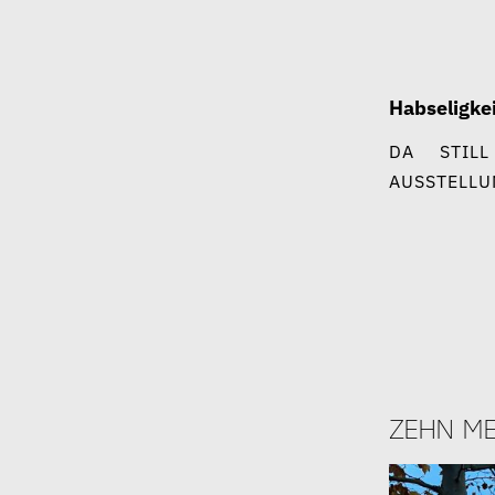
Zum
Inhalt
springen
Habseligke
DA
STILL
AUSSTELLU
zehn me
8. Mai 2026