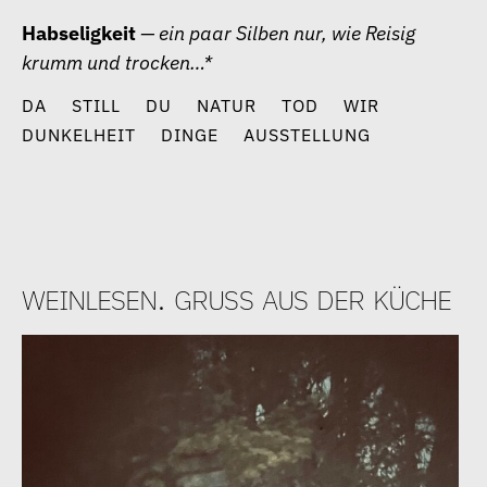
Zum
Habseligkeit
— ein paar Silben nur, wie Reisig
Inhalt
krumm und trocken…*
springen
DA
STILL
DU
NATUR
TOD
WIR
DUNKELHEIT
DINGE
AUSSTELLUNG
weinlesen. gruß aus der küche