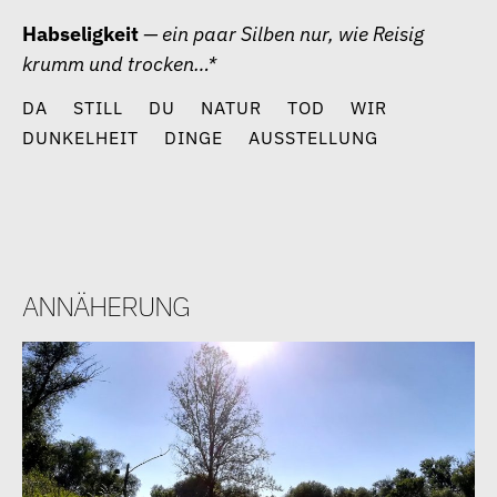
Zum
Habseligkeit
— ein paar Silben nur, wie Reisig
Inhalt
krumm und trocken…*
springen
DA
STILL
DU
NATUR
TOD
WIR
DUNKELHEIT
DINGE
AUSSTELLUNG
annäherung