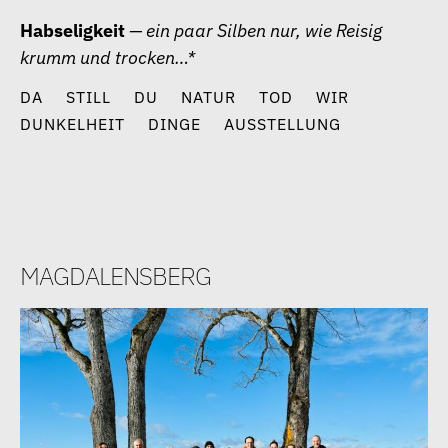
Zum
Habseligkeit
— ein paar Silben nur, wie Reisig
Inhalt
krumm und trocken…*
springen
DA
STILL
DU
NATUR
TOD
WIR
DUNKELHEIT
DINGE
AUSSTELLUNG
magdalensberg