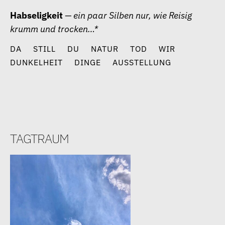
Zum
Habseligkeit
— ein paar Silben nur, wie Reisig
Inhalt
krumm und trocken…*
springen
DA
STILL
DU
NATUR
TOD
WIR
DUNKELHEIT
DINGE
AUSSTELLUNG
tagtraum