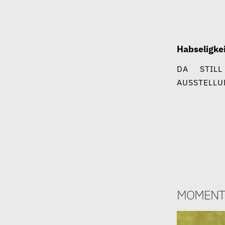
Zum
Inhalt
springen
Habseligke
DA
STILL
AUSSTELLU
moment
21. Oktober 2022