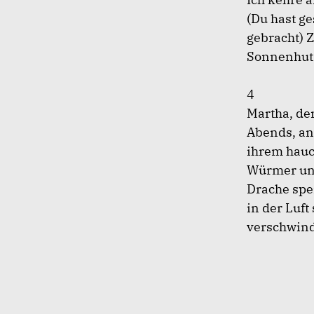
(Du hast g
gebracht) 
Sonnenhuts
4
Martha,
de
Abends, an 
ihrem hauc
Würmer und
Drache spe
in der Luft
verschwinde