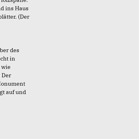
md ins Haus
ätter. (Der
ber des
cht in
 wie
 Der
 Monument
igt auf und