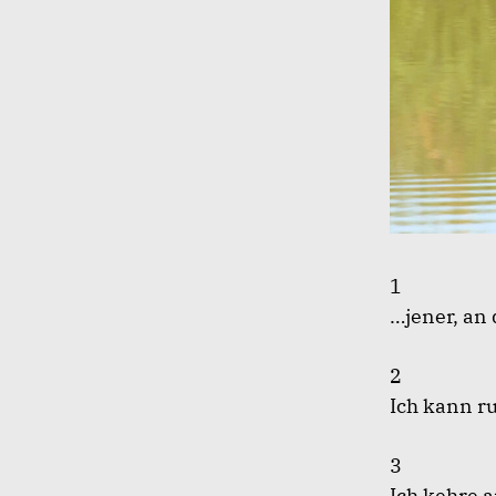
1
…jener, an
2
Ich kann r
3
Ich kehre 